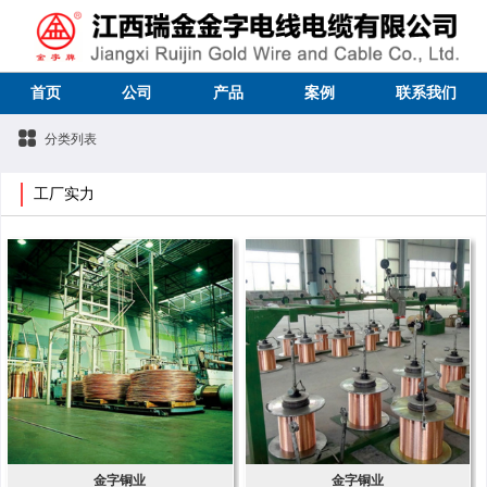
首页
公司
产品
案例
联系我们
分类列表
工厂实力
金字铜业
金字铜业