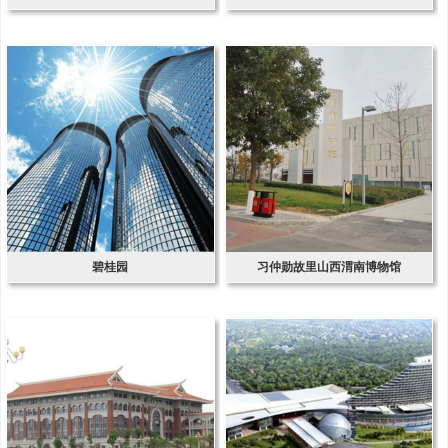
碧桂园
习仲勋故里山西渭南博物馆