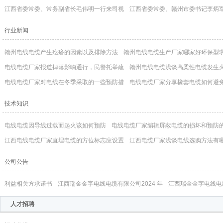
江西省委常委、常务副省长毛伟明一行来司视
江西省委常委、赣州市委书记李炳
行业新闻
赣州电线电缆产生疙瘩的因素以及排除方法
赣州电线电缆生产厂家哪家好环保型
电线电缆厂家报道掉落影响通行，民警托举疏
赣州电线电缆浅谈高柔性电缆发生
电线电缆厂家对电线在冬季采取的一些预防措
电线电缆厂家分享橡套电缆如何避
技术知识
电线电缆因导线过载而起火该如何预防
电线电缆厂家编辑屏蔽电缆的损坏和预防
江西电线电缆厂家直埋电缆的方位标志应设置
江西电缆厂家浅谈电线选购方法有
公司公告
利益相关方承诺书
江西瑞金金字电线电缆有限公司2024 年
江西瑞金金字电线电
人才招聘