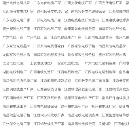
赣州光伏电缆批发
广东光伏电缆厂家
广州光伏电缆厂家
广西光伏电缆厂家
江西预分支电缆厂家
赣州预分支电缆厂家
南昌预分支电缆哪家好
江西船舶电
广东电线电缆厂家
广州电线电缆厂家
江西电线电缆厂家直销
江西电线电缆哪
抚州塑胶电线厂家
江西家装电线厂家
南康家装电线供货商
南昌家装电线价格
广东电线厂家
广州电线厂家
江西电视线生产厂家
江西电视线供货商
赣州电
广东家装电线品牌
广州家装电线哪家好
广西家装电线价格
南昌家装电线品牌
龙南家装电线出售
南昌家装电线多少钱
瑞金家装电线价格
抚州家装电线出售
崇义电线电缆厂
上犹电线电缆厂
安远电线电缆厂
广东电线电缆制造商
广州
湖南电线制造厂
广西电线制造厂
江西电线制造厂
江西电线电缆制造商
南昌
南昌船用电力电缆厂家
江西船用电缆制造商
江西分支电缆厂家直销
江西分支
江西铜绞线生产厂家
江西铜绞线价格
江西物理高发泡电缆厂家
江西物理高发
江西闭路线生产厂家
江西闭路线出售
赣州环保电线生产厂家
南昌环保电线供
南康布电线出售
江西布电线哪家好
赣州布电线生产商
抚州布电线厂家
福建
南昌架空电缆价格
江西钢芯铝绞线厂家
南昌电线电缆供应商
江西架空绝缘导
广州架空电缆厂家
江西铝绞线生产厂家
南昌铝绞线供货商
关键词2
江西电缆