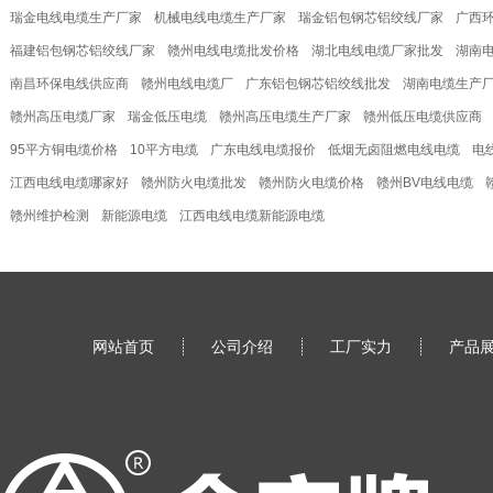
瑞金电线电缆生产厂家
机械电线电缆生产厂家
瑞金铝包钢芯铝绞线厂家
广西
福建铝包钢芯铝绞线厂家
赣州电线电缆批发价格
湖北电线电缆厂家批发
湖南
南昌环保电线供应商
赣州电线电缆厂
广东铝包钢芯铝绞线批发
湖南电缆生产
赣州高压电缆厂家
瑞金低压电缆
赣州高压电缆生产厂家
赣州低压电缆供应商
95平方铜电缆价格
10平方电缆
广东电线电缆​报价
低烟无卤阻燃电线电缆
电
江西电线电缆哪家好
赣州防火电缆批发
赣州防火电缆价格
赣州BV电线电缆
赣州维护检测
新能源电缆
江西电线电缆新能源电缆
网站首页
公司介绍
工厂实力
产品