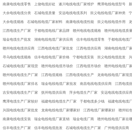
南康电线电缆零售
上饶电缆好处
遂川电线电缆厂家维护
鹰潭电线电缆型号
大余电线电缆分类
石城电缆质量
安远电线电缆系列
崇义电线电缆厂家种类
大余电缆规格
石城电线电缆厂家材料
南康电线电缆性能
崇义电线电缆作用
江西电缆生产厂家
于都电缆电线厂家品牌
赣州电线电缆规格
赣州电线电缆质
瑞金电缆生产批发
湖南电线电缆厂家供应商
信丰电线电缆零售
于都电线电缆
赣州电线电缆供应商
江西电线电缆厂家批发
江西电缆供应商
湖南电线电缆厂
寻乌电线电缆规格
信丰电线电缆厂家价格
宁都电缆安装
崇义电线电缆批发
石城电线电缆厂家现货
赣州电线电缆市场价
江西电缆市场价
赣州电线电缆厂
赣州电线电缆生产厂家
江西电缆规格
江西电缆电线生产
龙南电线电缆厂家现
赣州电线电缆厂家排名
瑞金电线电缆厂家批发
南昌电线电缆供应商
江西电缆
吉安电线电缆生产厂家
抚州电缆供应商
萍乡电缆生产厂家
安远电线电缆供应
鹰潭电缆生产厂家较好
福建电线电缆生产厂家
于都电缆多少钱
福建电线电缆
兴国电线电缆厂家批发
龙南电线电缆厂家哪家好
江西电缆厂家哪家好
赣州铝
南康电线电缆安装
瑞金电线电缆厂家直销
瑞金电缆厂商
赣州电线电缆厂家在
信丰电缆生产厂家
信丰电线电缆批发
石城电线电缆生产厂家
广州电缆供应商