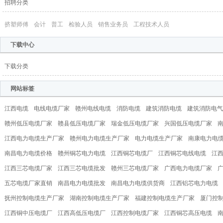
招聘分类
​挤塑师傅
会计
普工
检验人员
销售业务员
工程技术人员
下载中心
下载分类
网站标签
江西电缆
电线电缆厂家
赣州电线电缆
消防电缆
建筑消防电缆
建筑消防电气
赣州低压电缆厂家
赣县低压电缆厂家
瑞金低压电缆厂家
兴国低压电缆厂家
江西电力电缆生产厂家
赣州电力电缆生产厂家
电力电缆生产厂家
南康电力电
南昌电力电缆价格
赣州铜芯电力电缆
江西铜芯电缆厂
江西铜芯电线电缆
江
江西三芯电缆厂家
江西三芯电缆批发
赣州三芯电缆厂家
广西电力电缆厂家
五芯电缆厂家直销
南昌电力电缆批发
南昌电力电缆供货商
江西铝芯电力电缆
抚州控制电缆生产厂家
湖南控制电缆生产厂家
福建控制电缆生产厂家
厦门控
江西铜中压电缆厂
江西高低压电缆厂
江西控制电缆厂家
江西铜芯高压电缆