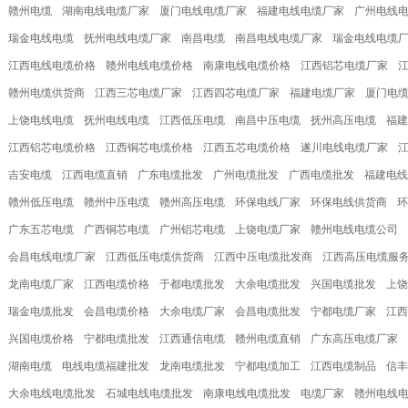
赣州电缆
湖南电线电缆厂家
厦门电线电缆厂家
福建电线电缆厂家
广州电线
瑞金电线电缆
抚州电线电缆厂家
南昌电缆
南昌电线电缆厂家
瑞金电线电缆
江西电线电缆价格
赣州电线电缆价格
南康电线电缆价格
江西铝芯电缆厂家
赣州电缆供货商
江西三芯电缆厂家
江西四芯电缆厂家
福建电缆厂家
厦门电
上饶电线电缆
抚州电线电缆
江西低压电缆
南昌中压电缆
抚州高压电缆
福建
江西铝芯电缆价格
江西铜芯电缆价格
江西五芯电缆价格
遂川电线电缆厂家
吉安电缆
江西电缆直销
广东电缆批发
广州电缆批发
广西电缆批发
福建电线
赣州低压电缆
赣州中压电缆
赣州高压电缆
环保电线厂家
环保电线供货商
环
广东五芯电缆
广西铜芯电缆
广州铝芯电缆
上饶电缆厂家
赣州电线电缆公司
会昌电线电缆厂家
江西低压电缆供货商
江西中压电缆批发商
江西高压电缆服
龙南电缆厂家
江西电缆价格
于都电缆批发
大余电缆批发
兴国电缆批发
上饶
瑞金电缆批发
会昌电缆价格
大余电缆厂家
会昌电缆批发
宁都电缆厂家
江西
兴国电缆价格
宁都电缆批发
江西通信电缆
赣州电缆直销
广东高压电缆厂家
湖南电缆
电线电缆福建批发
龙南电缆批发
宁都电缆加工
江西电缆制品
信丰
大余电线电缆批发
石城电线电缆批发
南康电线电缆批发
电缆厂家
赣州电线