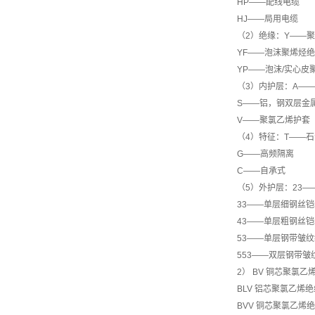
HP——配线电缆
HJ——局用电缆
（2）绝缘：Y——
YF——泡沫聚烯烃
YP——泡沫/实心皮
（3）内护层：A—
S——铝，钢双层金
V——聚氯乙烯护套
（4）特征：T——
G——高频隔离
C——自承式
（5）外护层：23
33——单层细钢丝
43——单层粗钢丝
53——单层钢带皱
553——双层钢带
2） BV 铜芯聚氯
BLV 铝芯聚氯乙烯
BVV 铜芯聚氯乙烯