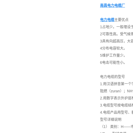
南昌电力电缆厂
电力电缆
主要优点
1占地少。一般埋设
2可靠性高。受气候
3具有向超高压，大
4分布电容较大。
5维护工作量少。
6电击可能性小。
电力电缆的型号
1.用汉语拼音第一个
阻燃（zuran）；NH
2.用数字表示外护
3.电缆型号按电缆
4.电缆产品用型号
型号详细说明
（1） 类别：H——