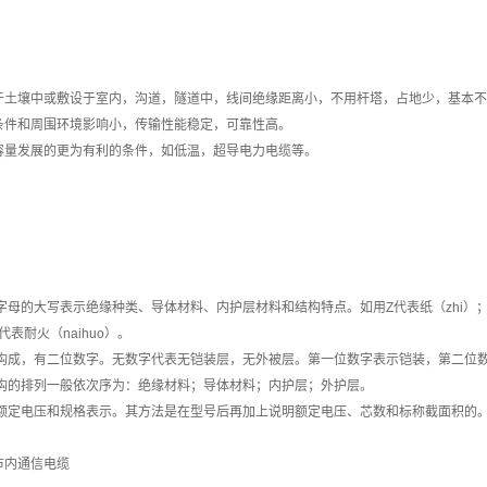
于土壤中或敷设于室内，沟道，隧道中，线间绝缘距离小，不用杆塔，占地少，基本
条件和周围环境影响小，传输性能稳定，可靠性高。
容量发展的更为有利的条件，如低温，超导电力电缆等。
字母的大写表示绝缘种类、导体材料、内护层材料和结构特点。如用Z代表纸（zhi）；L代
代表耐火（naihuo）。
层构成，有二位数字。无数字代表无铠装层，无外被层。第一位数字表示铠装，第二位
结构的排列一般依次序为：绝缘材料；导体材料；内护层；外护层。
、额定电压和规格表示。其方法是在型号后再加上说明额定电压、芯数和标称截面积的
市内通信电缆