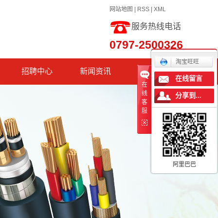
网站地图
|
RSS
|
XML
服务热线电话
0797-2500326
淘宝旺旺
招聘中心
新闻资讯
联系我们
在线留言
在
公司新闻
线
分享到...
客
服
行业新闻
技术知识
公司公告
阿里巴巴