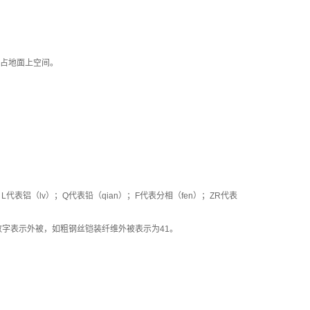
不占地面上空间。
表铝（lv）；Q代表铅（qian）；F代表分相（fen）；ZR代表
数字表示外被，如粗钢丝铠装纤维外被表示为41。
。