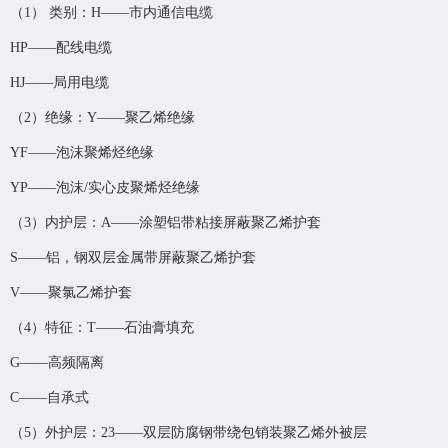
（1） 类别：H——市内通信电缆
HP——配线电缆
HJ——局用电缆
（2）绝缘：Y——聚乙烯绝缘
YF——泡沫聚烯烃绝缘
YP——泡沫/实心皮聚烯烃绝缘
（3）内护层：A——涂塑铝带粘接屏蔽聚乙烯护套
S——铝，钢双层金属带屏蔽聚乙烯护套
V——聚氯乙烯护套
（4）特征：T——石油膏填充
G——高频隔离
C——自承式
（5）外护层：23——双层防腐钢带绕包销装聚乙烯外被层