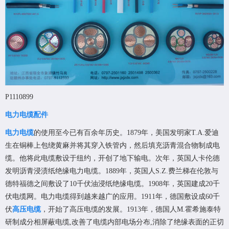
P1110899
电力电缆配件
电力电缆
的使用至今已有百余年历史。1879年，美国发明家T.A.爱迪
生在铜棒上包绕黄麻并将其穿入铁管内，然后填充沥青混合物制成电
缆。他将此电缆敷设于纽约，开创了地下输电。次年，英国人卡伦德
发明沥青浸渍纸绝缘电力电缆。1889年，英国人S.Z.费兰梯在伦敦与
德特福德之间敷设了10千伏油浸纸绝缘电缆。1908年，英国建成20千
伏电缆网。电力电缆得到越来越广的应用。1911年，德国敷设成60千
伏
高压电缆
，开始了高压电缆的发展。1913年，德国人M.霍希施泰特
研制成分相屏蔽电缆,改善了电缆内部电场分布,消除了绝缘表面的正切