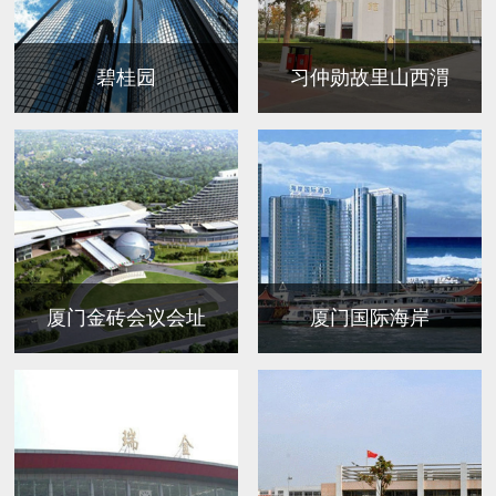
碧桂园
习仲勋故里山西渭
厦门金砖会议会址
厦门国际海岸